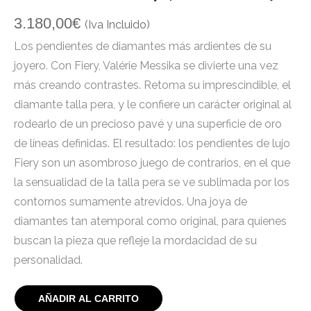
3.180,00
€
(Iva Incluido)
Los pendientes de diamantes más ardientes de su
joyero. Con Fiery, Valérie Messika se divierte una vez
más creando contrastes. Retoma su imprescindible, el
diamante talla pera, y le confiere un carácter original al
rodearlo de un precioso pavé y una superficie de oro
de líneas definidas. El resultado: los pendientes de lujo
Fiery son un asombroso juego de contrarios, en el que
la sensualidad de la talla pera se ve sublimada por los
contornos sumamente atrevidos. Una joya de
diamantes tan atemporal como original, para quienes
buscan la pieza que refleje la mordacidad de su
personalidad.
AÑADIR AL CARRITO