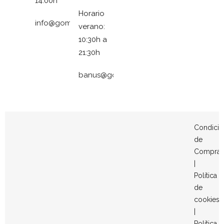
14:00h
Horario
info@gomezymolina.com
verano:
10:30h a
21:30h
banus@gomezymolina.com
Condicio
de
Compra
|
Política
de
cookies
|
Política