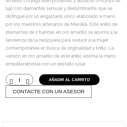
amarillo conjuga atemporalidad y audacia. Una joya de
lujo con diamantes sensual y deslumbrante, que se
distingue por un engastado único elaborado a mano
por los maestros artesanos de Messika. Este anillo de
diamantes de 2 bandas en oro amarillo se apunta a la
tendencia de la neojoyería para seducir a la mujer
contemporánea en busca de originalidad y brillo. La
versión en oro amarillo de este anillo adorna la mano
embelleciéndola con un destello solar.
AÑADIR AL CARRITO
CONTACTE CON UN ASESOR