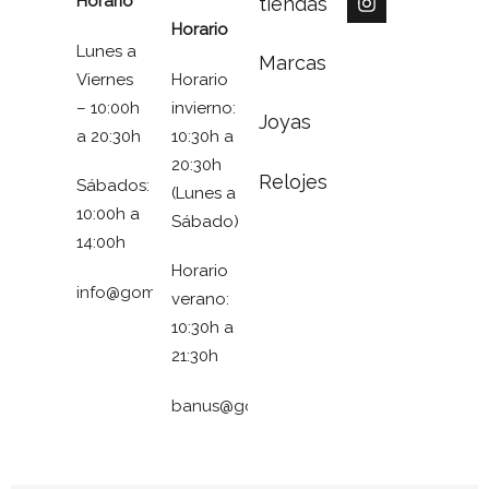
Horario
tiendas
Horario
Lunes a
Marcas
Viernes
Horario
– 10:00h
invierno:
Joyas
a 20:30h
10:30h a
20:30h
Relojes
Sábados:
(Lunes a
10:00h a
Sábado)
14:00h
Horario
info@gomezymolina.com
verano:
10:30h a
21:30h
banus@gomezymolina.com