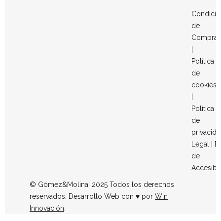
Condicio
de
Compra
|
Política
de
cookies
|
Política
de
privacid
Legal
|
D
de
Accesibi
© Gómez&Molina. 2025 Todos los derechos
reservados. Desarrollo Web con ♥ por
Win
Innovación
.