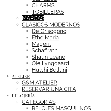
CHARMS
TOBILLERAS
MARCAS
CLÁSICOS MODERNOS
De Grisogono
Etho Maria
Magerit
Schaffrath
Shaun Leane
Ole Lynggaard
Hulchi Belluni
ATELIER
G&M ATELIER
RESERVAR UNA CITA
RELOJERÍA
CATEGORÍAS
RELOJES MASCULINOS