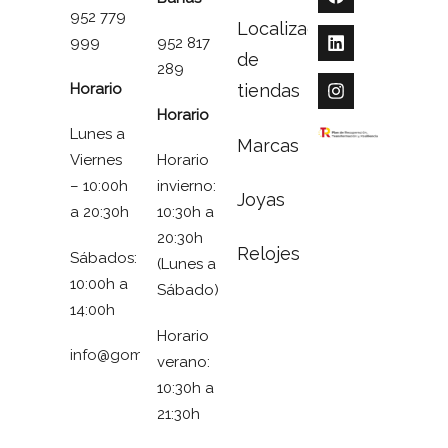
952 779
Localizador
999
952 817
de
289
Horario
tiendas
Horario
Lunes a
Marcas
Viernes
Horario
– 10:00h
invierno:
Joyas
a 20:30h
10:30h a
20:30h
Relojes
Sábados:
(Lunes a
10:00h a
Sábado)
14:00h
Horario
info@gomezymolina.com
verano:
10:30h a
21:30h