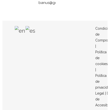
banus@gomezymolina.com
Condicio
de
Compra
|
Política
de
cookies
|
Política
de
privacid
Legal
|
D
de
Accesibi