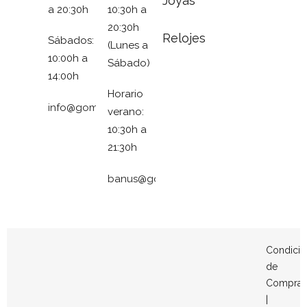
Joyas
a 20:30h
10:30h a
20:30h
Relojes
Sábados:
(Lunes a
10:00h a
Sábado)
14:00h
Horario
info@gomezymolina.com
verano:
10:30h a
21:30h
banus@gomezymolina.com
Condicio
de
Compra
|