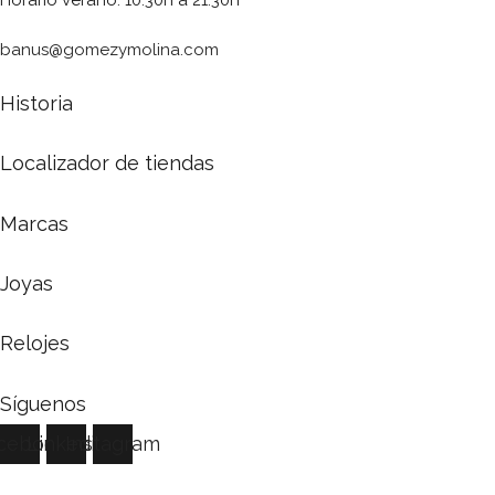
banus@gomezymolina.com
Historia
Localizador de tiendas
Marcas
Joyas
Relojes
Síguenos
cebook
Linkedin
Instagram