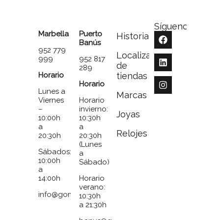
Síguenos
Marbella
Puerto
Historia
Banús
952 779
Localizador
999
952 817
de
289
Horario
tiendas
Horario
Lunes a
Marcas
Viernes
Horario
–
invierno:
Joyas
10:00h
10:30h
a
a
Relojes
20:30h
20:30h
(Lunes
Sábados:
a
10:00h
Sábado)
a
14:00h
Horario
verano:
info@gomezymolina.com
10:30h
a 21:30h