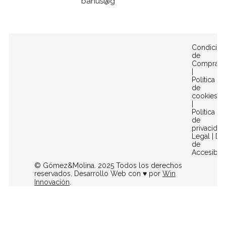
banus@gomezymolina.com
Condicion
de
Compra
|
Política
de
cookies
|
Política
de
privacidad
Legal
|
Dec
de
Accesibili
© Gómez&Molina. 2025 Todos los derechos
reservados. Desarrollo Web con ♥ por
Win
Innovación
.