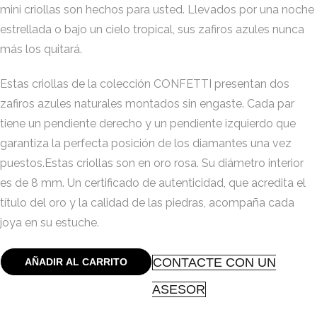
mini criollas son hechos para usted. Llevados por una noche
estrellada o bajo un cielo tropical, sus zafiros azules nunca
más los quitará.
Estas criollas de la colección CONFETTI presentan dos
zafiros azules naturales montados sin engaste. Cada par
tiene un pendiente derecho y un pendiente izquierdo que
garantiza la perfecta posición de los diamantes una vez
puestos.Estas criollas son en oro rosa. Su diámetro interior
es de 8 mm. Un certificado de autenticidad, que acredita el
título del oro y la calidad de las piedras, acompaña cada
joya en su estuche.
CONTACTE CON UN
AÑADIR AL CARRITO
ASESOR