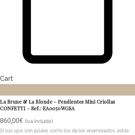
Cart
La Brune & La Blonde – Pendientes Mini Criollas
CONFETTI – Ref.: EA0050WGSA
860,00
€
(Iva Incluido)
Si sus ojos son azules como los de los enamorados, estas