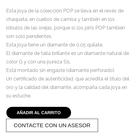
Esta joya de la colección POP se lleva en el revés de
chaqueta, en cuellos de camisa y también en los
lóbulos de las orejas, porque sí, los pin’s POP también
son solo pendientes.
Esta joya tiene un diamante de 0,05 quilate.
El diamante de talla brillante es un diamante natural de
color G y con una pureza SI1.
Está montado sin engaste (diamante perforado).
Un certificado de autenticidad, que acredita el título del
oro y la calidad del diamante, acompaña cada joya en
su estuche.
AÑADIR AL CARRITO
CONTACTE CON UN ASESOR