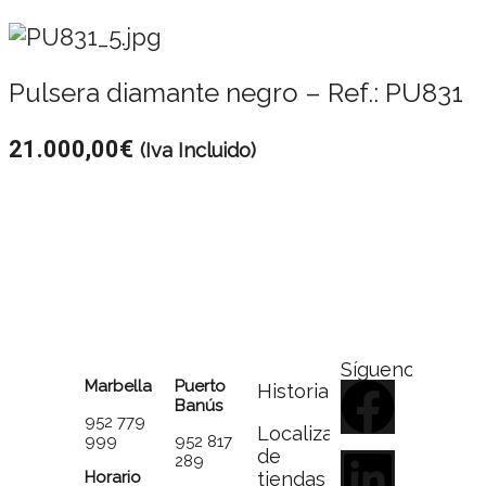
Pulsera diamante negro – Ref.: PU831
21.000,00
€
(Iva Incluido)
Síguenos
Marbella
Puerto
Historia
Banús
952 779
Localizador
999
952 817
de
289
Horario
tiendas