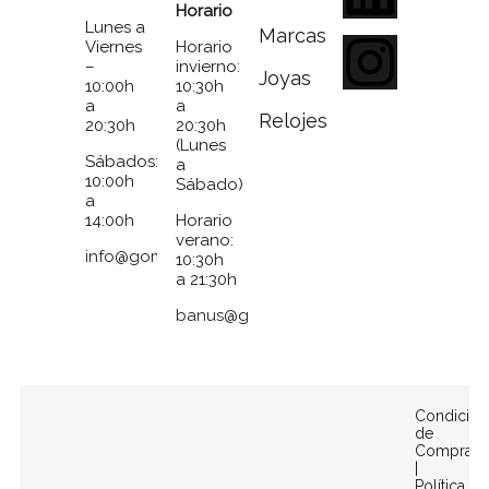
Horario
Lunes a
Marcas
Viernes
Horario
–
invierno:
Joyas
10:00h
10:30h
a
a
Relojes
20:30h
20:30h
(Lunes
Sábados:
a
10:00h
Sábado)
a
14:00h
Horario
verano:
info@gomezymolina.com
10:30h
a 21:30h
banus@gomezymolina.com
Condicion
de
Compra
|
Política