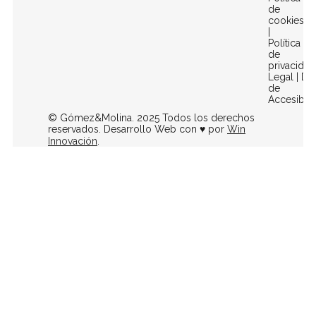
de
cookies
|
Política
de
privacidad
Legal
|
Dec
de
Accesibili
© Gómez&Molina. 2025 Todos los derechos
reservados. Desarrollo Web con ♥ por
Win
Innovación
.