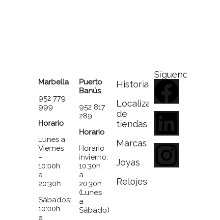
Síguenos
Marbella
Puerto
Historia
Banús
952 779
Localizador
999
952 817
de
289
Horario
tiendas
Horario
Lunes a
Marcas
Viernes
Horario
–
invierno:
Joyas
10:00h
10:30h
a
a
Relojes
20:30h
20:30h
(Lunes
Sábados:
a
10:00h
Sábado)
a