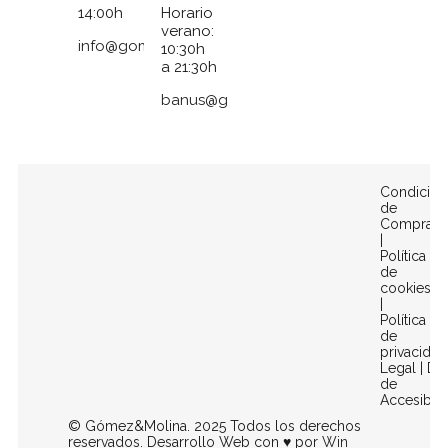
14:00h
Horario
verano:
info@gomezymolina.com
10:30h
a 21:30h
banus@gomezymolina.com
Condicion
de
Compra
|
Política
de
cookies
|
Política
de
privacidad
Legal
|
Dec
de
Accesibili
© Gómez&Molina. 2025 Todos los derechos
reservados. Desarrollo Web con ♥ por
Win