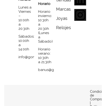
Horario
Lunes a
Marcas
Viernes
Horario
–
invierno:
Joyas
10:00h
10:30h
a
a
Relojes
20:30h
20:30h
(Lunes
Sábados:
a
10:00h
Sábado)
a
14:00h
Horario
verano:
info@gomezymolina.com
10:30h
a 21:30h
banus@gomezymolina.com
Condicion
de
Compra
|