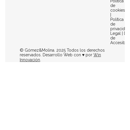
Política
de
cookies
|
Política
de
privacidad
Legal
|
Dec
de
Accesibili
© Gómez&Molina. 2025 Todos los derechos
reservados. Desarrollo Web con ♥ por
Win
Innovación
.