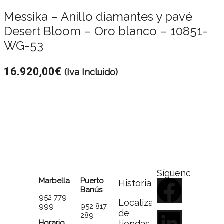
Messika – Anillo diamantes y pavé
Desert Bloom – Oro blanco – 10851-
WG-53
16.920,00
€
(Iva Incluido)
Síguenos
Marbella
Puerto
Historia
Banús
952 779
Localizador
999
952 817
de
289
Horario
tiendas