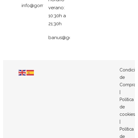
info@gomezymolina.com
verano:
10:30h a
21:30h
banus@gomezymolina.com
Condicio
de
Compra
|
Política
de
cookies
|
Política
de