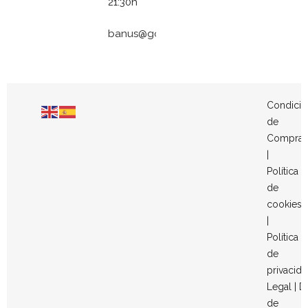
21:30h
banus@gomezymolina.com
Condicio
de
Compra
|
Política
de
cookies
|
Política
de
privacid
Legal
|
D
de