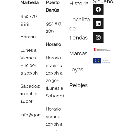
Síguenos
Marbella
Puerto
Historia
Banús
952 779
Localizador
999
952 817
de
289
Horario
tiendas
Horario
Lunes a
Marcas
Viernes
Horario
– 10:00h
invierno:
Joyas
a 20:30h
10:30h a
20:30h
Relojes
Sábados:
(Lunes a
10:00h a
Sábado)
14:00h
Horario
info@gomezymolina.com
verano:
10:30h a