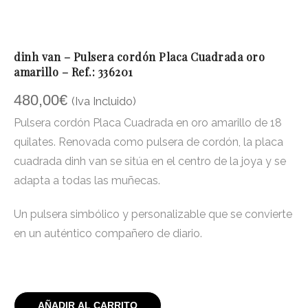
dinh van – Pulsera cordón Placa Cuadrada oro
amarillo – Ref.: 336201
480,00
€
(Iva Incluido)
Pulsera cordón Placa Cuadrada en oro amarillo de 18
quilates. Renovada como pulsera de cordón, la placa
cuadrada dinh van se sitúa en el centro de la joya y se
adapta a todas las muñecas.
Un pulsera simbólico y personalizable que se convierte
en un auténtico compañero de diario.
AÑADIR AL CARRITO