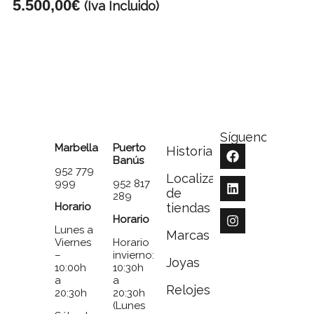
5.500,00
€
(Iva Incluido)
Síguenos
Marbella
Puerto
Historia
Banús
952 779
Localizador
999
952 817
de
289
Horario
tiendas
Horario
Lunes a
Marcas
Viernes
Horario
–
invierno:
Joyas
10:00h
10:30h
a
a
Relojes
20:30h
20:30h
(Lunes