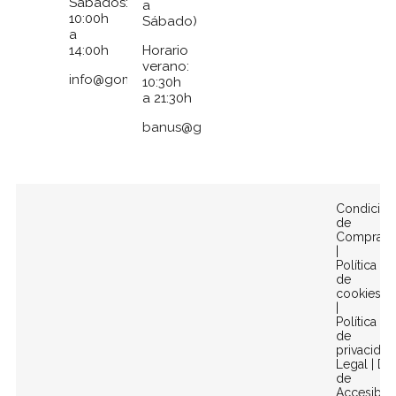
Sábados:
a
10:00h
Sábado)
a
14:00h
Horario
verano:
info@gomezymolina.com
10:30h
a 21:30h
banus@gomezymolina.com
Condicion
de
Compra
|
Política
de
cookies
|
Política
de
privacidad
Legal
|
Dec
de
Accesibili