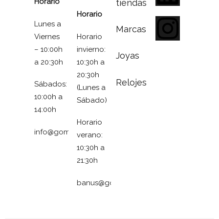
Horario
tiendas
Horario
Lunes a
Marcas
Viernes
Horario
– 10:00h
invierno:
Joyas
a 20:30h
10:30h a
20:30h
Relojes
Sábados:
(Lunes a
10:00h a
Sábado)
14:00h
Horario
info@gomezymolina.com
verano:
10:30h a
21:30h
banus@gomezymolina.com