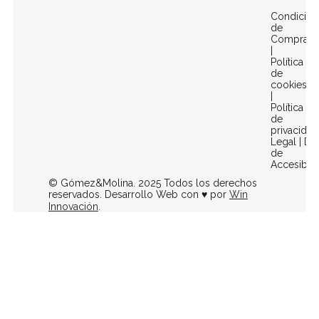
Condicion
de
Compra
|
Política
de
cookies
|
Política
de
privacidad
Legal
|
Dec
de
Accesibili
© Gómez&Molina. 2025 Todos los derechos
reservados. Desarrollo Web con ♥ por
Win
Innovación
.