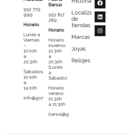
Historia
Banús
952 779
Localizador
999
952 817
de
289
Horario
tiendas
Horario
Lunes a
Marcas
Viernes
Horario
–
invierno:
Joyas
10:00h
10:30h
a
a
Relojes
20:30h
20:30h
(Lunes
Sábados:
a
10:00h
Sábado)
a
14:00h
Horario
verano:
info@gomezymolina.com
10:30h
a 21:30h
banus@gomezymolina.com