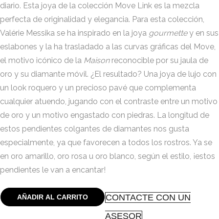
diario. Esta joya de la colección Move Link es la mezcla
perfecta de originalidad y elegancia. Para esta colección,
Valérie Messika se ha inspirado en la joya
gourmette
y en sus
eslabones y la ha trasladado a las curvas gráficas del Move,
el motivo icónico de la
Maison
reconocible por su jaula de
oro y su diamante móvil. ¿El resultado? Una joya de lujo con
un look roquero y un precioso pavé que complementa
cualquier atuendo, jugando con el contraste entre un motivo
de oro y un motivo engastado con piedras. La longitud de
estos pendientes colgantes de diamantes nos gusta
especialmente, ya que favorecen a todos los rostros. Ya se
en oro amarillo, oro rosa u oro blanco, según el estilo, ¡estos
pendientes le van a encantar!
CONTACTE CON UN
AÑADIR AL CARRITO
ASESOR