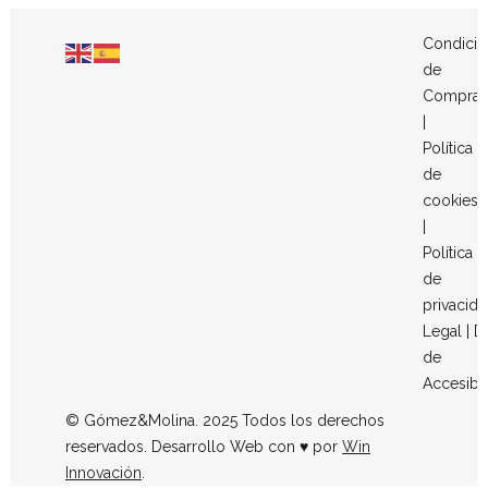
Condicio
de
Compra
|
Política
de
cookies
|
Política
de
privacid
Legal
|
D
de
Accesibi
© Gómez&Molina. 2025 Todos los derechos
reservados. Desarrollo Web con ♥ por
Win
Innovación
.