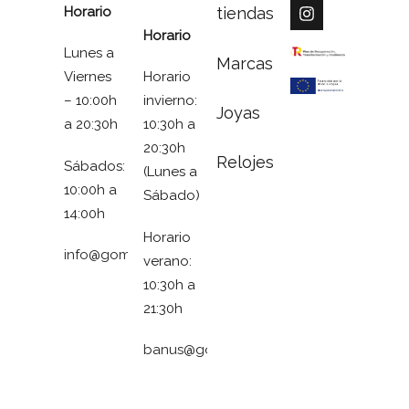
Horario
tiendas
Horario
Lunes a
Marcas
Viernes
Horario
– 10:00h
invierno:
Joyas
a 20:30h
10:30h a
20:30h
Relojes
Sábados:
(Lunes a
10:00h a
Sábado)
14:00h
Horario
info@gomezymolina.com
verano:
10:30h a
21:30h
banus@gomezymolina.com