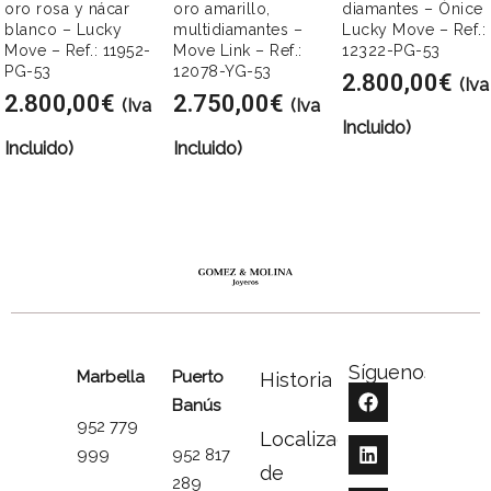
oro rosa y nácar
oro amarillo,
diamantes – Ónice
blanco – Lucky
multidiamantes –
Lucky Move – Ref.:
Move – Ref.: 11952-
Move Link – Ref.:
12322-PG-53
PG-53
12078-YG-53
2.800,00
€
(Iva
2.800,00
€
2.750,00
€
(Iva
(Iva
Incluido)
Incluido)
Incluido)
Síguenos
Marbella
Puerto
Historia
Banús
952 779
Localizador
999
952 817
de
289