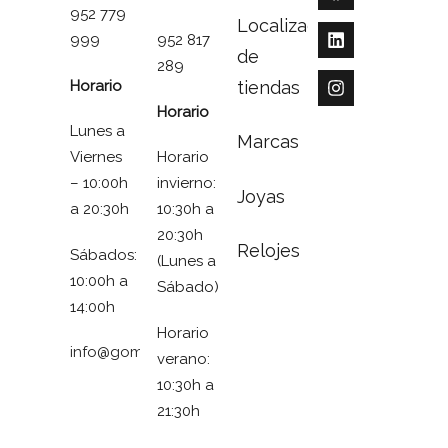
952 779
Localizador
999
952 817
de
289
Horario
tiendas
Horario
Lunes a
Marcas
Viernes
Horario
– 10:00h
invierno:
Joyas
a 20:30h
10:30h a
20:30h
Relojes
Sábados:
(Lunes a
10:00h a
Sábado)
14:00h
Horario
info@gomezymolina.com
verano:
10:30h a
21:30h