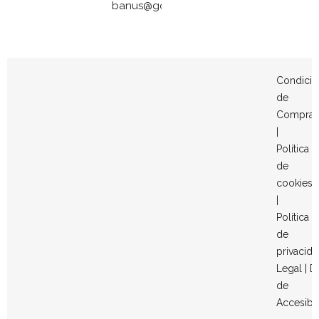
banus@gomezymolina.com
Condicio
de
Compra
|
Política
de
cookies
|
Política
de
privacid
Legal
|
D
de
Accesibi