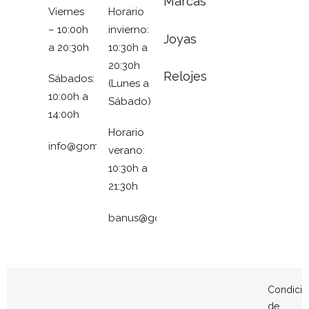
Marcas
Viernes
Horario
– 10:00h
invierno:
Joyas
a 20:30h
10:30h a
20:30h
Relojes
Sábados:
(Lunes a
10:00h a
Sábado)
14:00h
Horario
info@gomezymolina.com
verano:
10:30h a
21:30h
banus@gomezymolina.com
Condicio
de