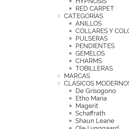
HYPNOSIS
RED CARPET
CATEGORÍAS
ANILLOS
COLLARES Y CO
PULSERAS
PENDIENTES
GEMELOS
CHARMS
TOBILLERAS
MARCAS
CLÁSICOS MODERNO
De Grisogono
Etho Maria
Magerit
Schaffrath
Shaun Leane
Ole Lynggaard