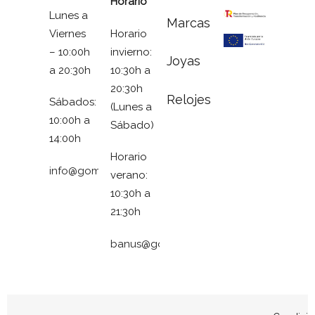
Horario
Lunes a
Marcas
Viernes
Horario
– 10:00h
invierno:
Joyas
a 20:30h
10:30h a
20:30h
Relojes
Sábados:
(Lunes a
10:00h a
Sábado)
14:00h
Horario
info@gomezymolina.com
verano:
10:30h a
21:30h
banus@gomezymolina.com