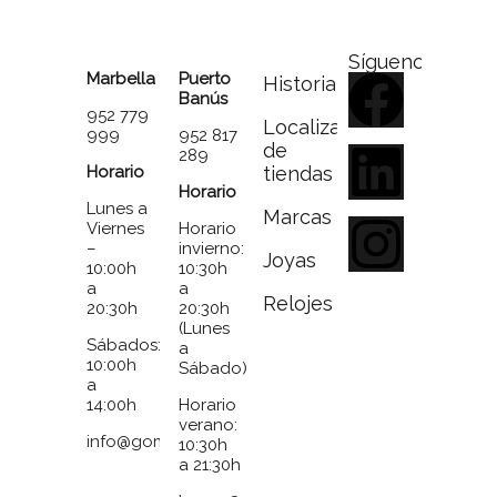
Síguenos
Marbella
Puerto
Historia
Banús
952 779
Localizador
999
952 817
de
289
Horario
tiendas
Horario
Lunes a
Marcas
Viernes
Horario
–
invierno:
Joyas
10:00h
10:30h
a
a
Relojes
20:30h
20:30h
(Lunes
Sábados:
a
10:00h
Sábado)
a
14:00h
Horario
verano:
info@gomezymolina.com
10:30h
a 21:30h