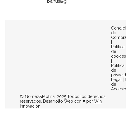
banus@gomezymolina.com
Condicion
de
Compra
|
Política
de
cookies
|
Política
de
privacidad
Legal
|
Dec
de
Accesibili
© Gómez&Molina. 2025 Todos los derechos
reservados. Desarrollo Web con ♥ por
Win
Innovación
.