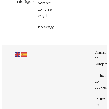
info@gomezymolina.com
verano:
10:30h a
21:30h
banus@gomezymolina.com
Condicio
de
Compra
|
Política
de
cookies
|
Política
de