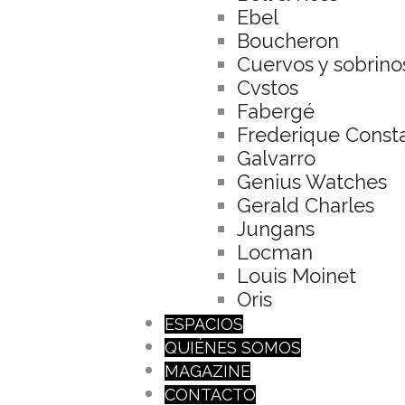
Ebel
Boucheron
Cuervos y sobrino
Cvstos
Fabergé
Frederique Const
Galvarro
Genius Watches
Gerald Charles
Jungans
Locman
Louis Moinet
Oris
ESPACIOS
QUIÉNES SOMOS
MAGAZINE
CONTACTO