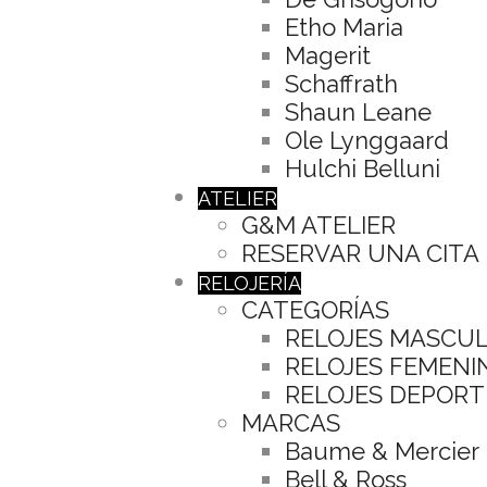
Etho Maria
Magerit
Schaffrath
Shaun Leane
Ole Lynggaard
Hulchi Belluni
ATELIER
G&M ATELIER
RESERVAR UNA CITA
RELOJERÍA
CATEGORÍAS
RELOJES MASCU
RELOJES FEMENI
RELOJES DEPORT
MARCAS
Baume & Mercier
Bell & Ross