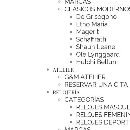
MARCAS
CLÁSICOS MODERNO
De Grisogono
Etho Maria
Magerit
Schaffrath
Shaun Leane
Ole Lynggaard
Hulchi Belluni
ATELIER
G&M ATELIER
RESERVAR UNA CITA
RELOJERÍA
CATEGORÍAS
RELOJES MASCU
RELOJES FEMENI
RELOJES DEPORT
MARCAS