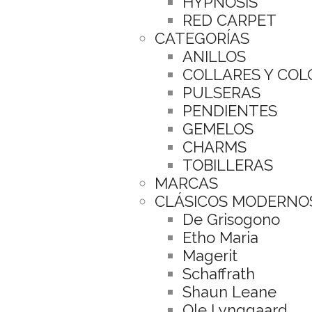
HYPNOSIS
RED CARPET
CATEGORÍAS
ANILLOS
COLLARES Y CO
PULSERAS
PENDIENTES
GEMELOS
CHARMS
TOBILLERAS
MARCAS
CLÁSICOS MODERNO
De Grisogono
Etho Maria
Magerit
Schaffrath
Shaun Leane
Ole Lynggaard