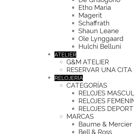
Etho Maria
Magerit
Schaffrath
Shaun Leane
Ole Lynggaard
Hulchi Belluni
ATELIER
G&M ATELIER
RESERVAR UNA CITA
RELOJERÍA
CATEGORÍAS
RELOJES MASCU
RELOJES FEMENI
RELOJES DEPORT
MARCAS
Baume & Mercier
Bell & Ross