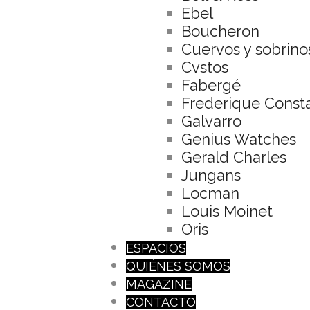
Ebel
Boucheron
Cuervos y sobrino
Cvstos
Fabergé
Frederique Const
Galvarro
Genius Watches
Gerald Charles
Jungans
Locman
Louis Moinet
Oris
ESPACIOS
QUIÉNES SOMOS
MAGAZINE
CONTACTO