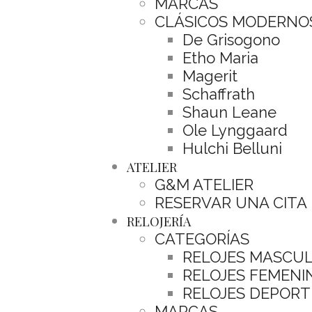
MARCAS
CLÁSICOS MODERNO
De Grisogono
Etho Maria
Magerit
Schaffrath
Shaun Leane
Ole Lynggaard
Hulchi Belluni
ATELIER
G&M ATELIER
RESERVAR UNA CITA
RELOJERÍA
CATEGORÍAS
RELOJES MASCU
RELOJES FEMENI
RELOJES DEPORT
MARCAS