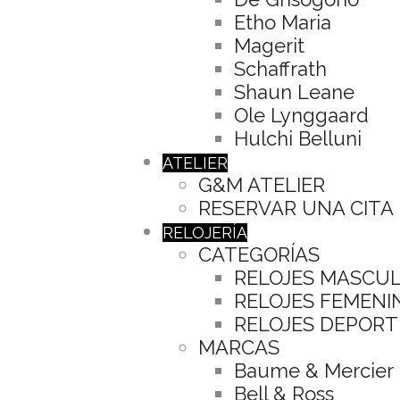
Etho Maria
Magerit
Schaffrath
Shaun Leane
Ole Lynggaard
Hulchi Belluni
ATELIER
G&M ATELIER
RESERVAR UNA CITA
RELOJERÍA
CATEGORÍAS
RELOJES MASCU
RELOJES FEMENI
RELOJES DEPORT
MARCAS
Baume & Mercier
Bell & Ross