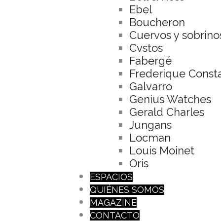
Ebel
Boucheron
Cuervos y sobrino
Cvstos
Fabergé
Frederique Const
Galvarro
Genius Watches
Gerald Charles
Jungans
Locman
Louis Moinet
Oris
ESPACIOS
QUIÉNES SOMOS
MAGAZINE
CONTACTO