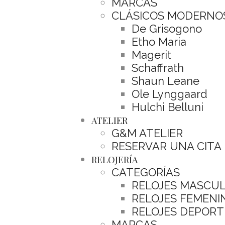
MARCAS
CLÁSICOS MODERNO
De Grisogono
Etho Maria
Magerit
Schaffrath
Shaun Leane
Ole Lynggaard
Hulchi Belluni
ATELIER
G&M ATELIER
RESERVAR UNA CITA
RELOJERÍA
CATEGORÍAS
RELOJES MASCU
RELOJES FEMENI
RELOJES DEPORT
MARCAS