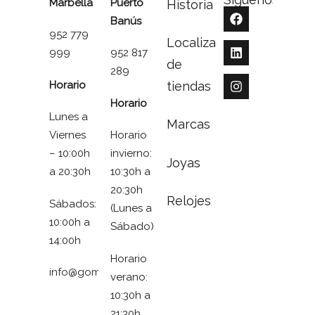
Marbella
Puerto
Historia
Banús
952 779
Localizador
999
952 817
de
289
Horario
tiendas
Horario
Lunes a
Marcas
Viernes
Horario
– 10:00h
invierno:
Joyas
a 20:30h
10:30h a
20:30h
Relojes
Sábados:
(Lunes a
10:00h a
Sábado)
14:00h
Horario
info@gomezymolina.com
verano:
10:30h a
21:30h