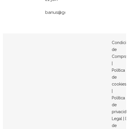
banus@gomezymolina.com
Condicio
de
Compra
|
Política
de
cookies
|
Política
de
privacid
Legal
|
D
de