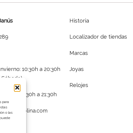
Banús
Historia
 289
Localizador de tiendas
Marcas
invierno: 10:30h a 20:30h
Joyas
a Sábado)
Relojes
verano: 10:30h a 21:30h
s para
estas
gomezymolina.com
ón o las
, puede