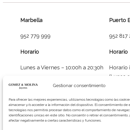
Marbella
Puerto 
952 779 999
952 817
Horario
Horario
Lunes a Viernes – 10:00h a 20:30h
Horario 
(Lunes 
Sábados: 10:00h a 14:00h
Gestionar consentimiento
Horario 
info@gomezymolina.com
Para ofrecer las mejores experiencias, utilizamos tecnologías como las cookie
almacenar y/o acceder a la información del dispositivo. El consentimiento de 
banus@
tecnologías nos permitirá procesar datos como el comportamiento de navegaci
identificaciones únicas en este sitio. No consentir o retirar el consentimiento
afectar negativamente a ciertas características y funciones.