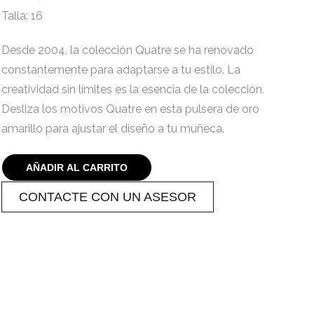
Talla: 16
Desde 2004, la colección Quatre se ha renovado
constantemente para adaptarse a tu estilo. La
creatividad sin límites es la esencia de la colección.
Desliza los motivos Quatre en esta pulsera de oro
amarillo para ajustar el diseño a tu muñeca.
AÑADIR AL CARRITO
CONTACTE CON UN ASESOR