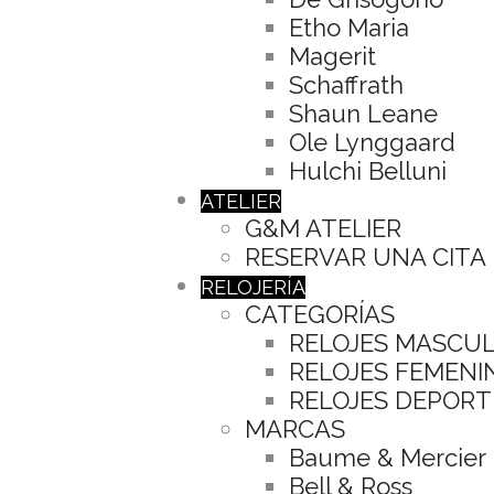
Etho Maria
Magerit
Schaffrath
Shaun Leane
Ole Lynggaard
Hulchi Belluni
ATELIER
G&M ATELIER
RESERVAR UNA CITA
RELOJERÍA
CATEGORÍAS
RELOJES MASCU
RELOJES FEMENI
RELOJES DEPORT
MARCAS
Baume & Mercier
Bell & Ross