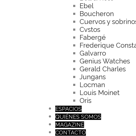
Ebel
Boucheron
Cuervos y sobrino
Cvstos
Fabergé
Frederique Const
Galvarro
Genius Watches
Gerald Charles
Jungans
Locman
Louis Moinet
Oris
ESPACIOS
QUIÉNES SOMOS
MAGAZINE
CONTACTO