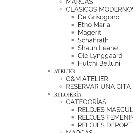
MARCAS
CLÁSICOS MODERNO
De Grisogono
Etho Maria
Magerit
Schaffrath
Shaun Leane
Ole Lynggaard
Hulchi Belluni
ATELIER
G&M ATELIER
RESERVAR UNA CITA
RELOJERÍA
CATEGORÍAS
RELOJES MASCU
RELOJES FEMENI
RELOJES DEPORT
MARCAS