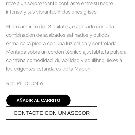
revela un sorprendente contraste entre su negro
intenso y sus vibrantes inclusiones grises.
El oro amarillo de 18 quilates, elaborado con una
combinación de acabados satinados y pulidos,
enmarca la piedra con una luz cálida y controlada.
Montada sobre un cordón técnico ajustable, la pulsera
combina comodidad, durabilidad y equilibrio, fieles a
los exigentes estándares de la Maison.
Ref.: PL-OJON10
AÑADIR AL CARRITO
CONTACTE CON UN ASESOR