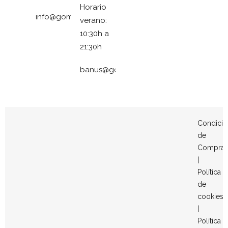
Horario
info@gomezymolina.com
verano:
10:30h a
21:30h
banus@gomezymolina.com
Condicio
de
Compra
|
Política
de
cookies
|
Política