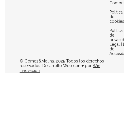
Compra
|
Política
de
cookies
|
Política
de
privacidad
Legal
|
Dec
de
Accesibili
© Gómez&Molina. 2025 Todos los derechos
reservados. Desarrollo Web con ♥ por
Win
Innovación
.