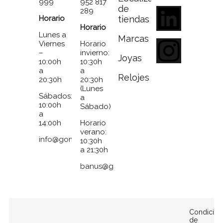
999
952 817
de
289
Horario
tiendas
Horario
Lunes a
Marcas
Viernes
Horario
–
invierno:
Joyas
10:00h
10:30h
a
a
Relojes
20:30h
20:30h
(Lunes
Sábados:
a
10:00h
Sábado)
a
14:00h
Horario
verano:
info@gomezymolina.com
10:30h
a 21:30h
banus@gomezymolina.com
Condicion
de