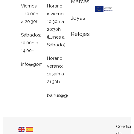
Marcas
Viernes
Horario
– 10:00h
invierno:
Joyas
a 20:30h
10:30h a
20:30h
Relojes
Sábados:
(Lunes a
10:00h a
Sábado)
14:00h
Horario
info@gomezymolina.com
verano:
10:30h a
21:30h
banus@gomezymolina.com
Condicio
de