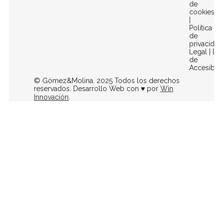
de
cookies
|
Política
de
privacidad
Legal
|
Dec
de
Accesibili
© Gómez&Molina. 2025 Todos los derechos
reservados. Desarrollo Web con ♥ por
Win
Innovación
.