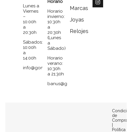
Horario
Lunes a
Marcas
Viernes
Horario
–
invierno:
Joyas
10:00h
10:30h
a
a
Relojes
20:30h
20:30h
(Lunes
Sábados:
a
10:00h
Sábado)
a
14:00h
Horario
verano:
info@gomezymolina.com
10:30h
a 21:30h
banus@gomezymolina.com
Condicion
de
Compra
|
Política