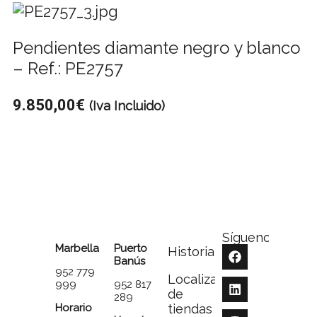
Pendientes diamante negro y blanco
– Ref.: PE2757
9.850,00
€
(Iva Incluido)
Síguenos
Marbella
Puerto
Historia
Banús
952 779
Localizador
999
952 817
de
289
Horario
tiendas