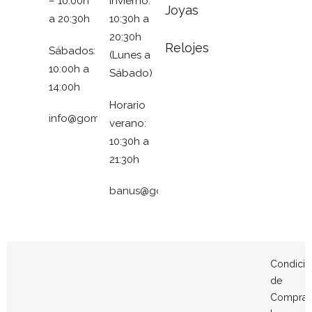
– 10:00h
invierno:
Joyas
a 20:30h
10:30h a
20:30h
Relojes
Sábados:
(Lunes a
10:00h a
Sábado)
14:00h
Horario
info@gomezymolina.com
verano:
10:30h a
21:30h
banus@gomezymolina.com
Condicio
de
Compra