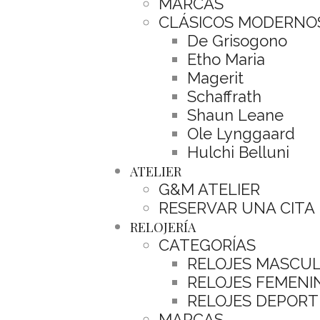
MARCAS
CLÁSICOS MODERNO
De Grisogono
Etho Maria
Magerit
Schaffrath
Shaun Leane
Ole Lynggaard
Hulchi Belluni
ATELIER
G&M ATELIER
RESERVAR UNA CITA
RELOJERÍA
CATEGORÍAS
RELOJES MASCU
RELOJES FEMENI
RELOJES DEPORT
MARCAS