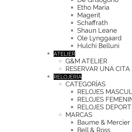
Etho Maria
Magerit
Schaffrath
Shaun Leane
Ole Lynggaard
Hulchi Belluni
ATELIER
G&M ATELIER
RESERVAR UNA CITA
RELOJERÍA
CATEGORÍAS
RELOJES MASCU
RELOJES FEMENI
RELOJES DEPORT
MARCAS
Baume & Mercier
Bell & Ross