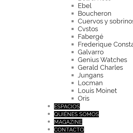
Ebel
Boucheron
Cuervos y sobrino
Cvstos
Fabergé
Frederique Const
Galvarro
Genius Watches
Gerald Charles
Jungans
Locman
Louis Moinet
Oris
ESPACIOS
QUIÉNES SOMOS
MAGAZINE
CONTACTO