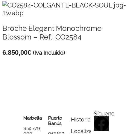
Broche Elegant Monochrome
Blossom – Ref.: CO2584
6.850,00
€
(Iva Incluido)
Síguenos
Marbella
Puerto
Historia
Banús
952 779
Localizador
999
952 817