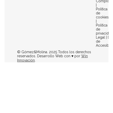
Compra
|
Política
de
cookies
|
Política
de
privacidad
Legal
|
Dec
de
Accesibili
© Gómez&Molina. 2025 Todos los derechos
reservados. Desarrollo Web con ♥ por
Win
Innovación
.