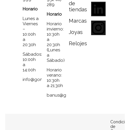
de
289
Horario
tiendas
Horario
Lunes a
Marcas
Viernes
Horario
–
invierno:
Joyas
10:00h
10:30h
a
a
Relojes
20:30h
20:30h
(Lunes
Sábados:
a
10:00h
Sábado)
a
14:00h
Horario
verano:
info@gomezymolina.com
10:30h
a 21:30h
banus@gomezymolina.com
Condicion
de