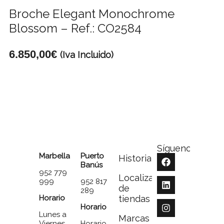
Broche Elegant Monochrome
Blossom – Ref.: CO2584
6.850,00
€
(Iva Incluido)
Síguenos
Marbella
Puerto
Historia
Banús
952 779
Localizador
999
952 817
de
289
Horario
tiendas
Horario
Lunes a
Marcas
Viernes
Horario