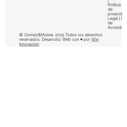
|
Política
de
privacidad
Legal
|
Dec
de
Accesibili
© Gómez&Molina. 2025 Todos los derechos
reservados. Desarrollo Web con ♥ por
Win
Innovación
.