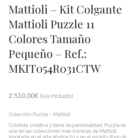
Mattioli – Kit Colgante
Mattioli Puzzle 11
Colores Tamaño
Pequeño – Ref.:
MKIT054R031CTW
2.510,00
€
(Iva Incluido)
Colección Puzzle – Mattioli
Colorida, creativa y llena de personalidad, Puzzle es
una de las colecciones más icónicas de Mattioli.
Inspirada en el arte abstracto y en el espíritu libre de