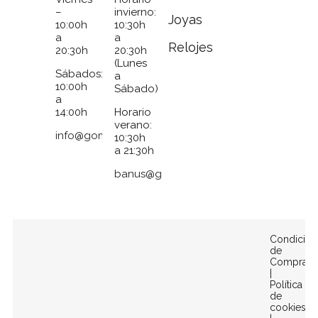
–
invierno:
Joyas
10:00h
10:30h
a
a
Relojes
20:30h
20:30h
(Lunes
Sábados:
a
10:00h
Sábado)
a
14:00h
Horario
verano:
info@gomezymolina.com
10:30h
a 21:30h
banus@gomezymolina.com
Condicion
de
Compra
|
Política
de
cookies