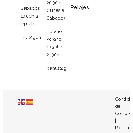
20:30h
Relojes
Sábados:
(Lunes a
10:00h a
Sábado)
14:00h
Horario
info@gomezymolina.com
verano:
10:30h a
21:30h
banus@gomezymolina.com
Condicio
de
Compra
|
Política