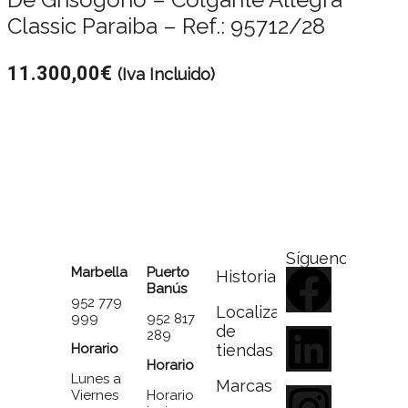
Classic Paraiba – Ref.: 95712/28
11.300,00
€
(Iva Incluido)
Síguenos
Marbella
Puerto
Historia
Banús
952 779
Localizador
999
952 817
de
289
Horario
tiendas
Horario
Lunes a
Marcas
Viernes
Horario