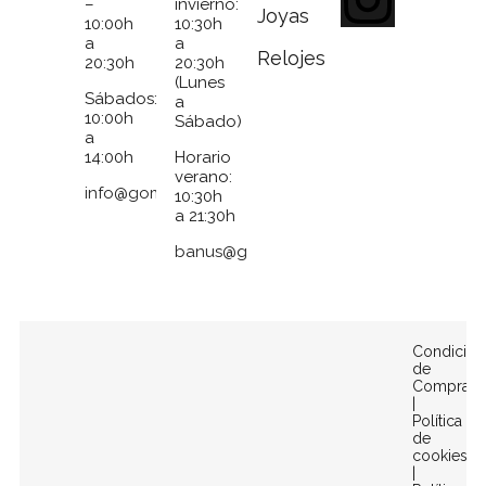
–
invierno:
Joyas
10:00h
10:30h
a
a
Relojes
20:30h
20:30h
(Lunes
Sábados:
a
10:00h
Sábado)
a
14:00h
Horario
verano:
info@gomezymolina.com
10:30h
a 21:30h
banus@gomezymolina.com
Condicion
de
Compra
|
Política
de
cookies
|