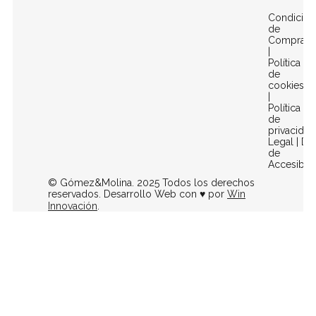
Condicion
de
Compra
|
Política
de
cookies
|
Política
de
privacidad
Legal
|
Dec
de
Accesibili
© Gómez&Molina. 2025 Todos los derechos
reservados. Desarrollo Web con ♥ por
Win
Innovación
.