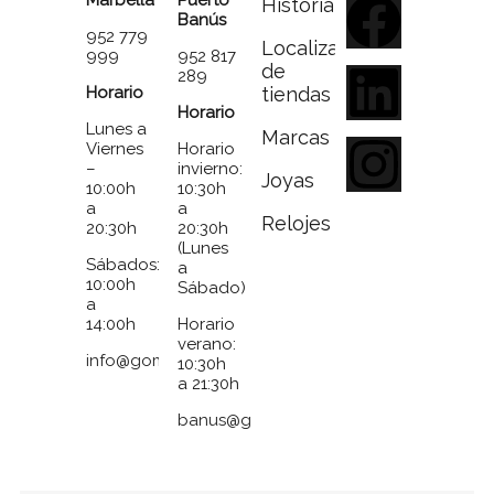
Historia
Banús
952 779
Localizador
999
952 817
de
289
Horario
tiendas
Horario
Lunes a
Marcas
Viernes
Horario
–
invierno:
Joyas
10:00h
10:30h
a
a
Relojes
20:30h
20:30h
(Lunes
Sábados:
a
10:00h
Sábado)
a
14:00h
Horario
verano:
info@gomezymolina.com
10:30h
a 21:30h
banus@gomezymolina.com