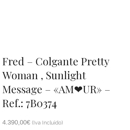
Fred – Colgante Pretty
Woman , Sunlight
Message – «AM❤UR» –
Ref.: 7B0374
4.390,00
€
(Iva Incluido)