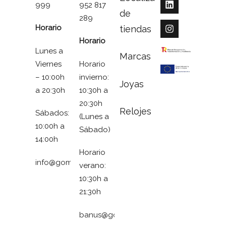
999
952 817
de
289
Horario
tiendas
Horario
Lunes a
Marcas
Viernes
Horario
– 10:00h
invierno:
Joyas
a 20:30h
10:30h a
20:30h
Relojes
Sábados:
(Lunes a
10:00h a
Sábado)
14:00h
Horario
info@gomezymolina.com
verano:
10:30h a
21:30h
banus@gomezymolina.com