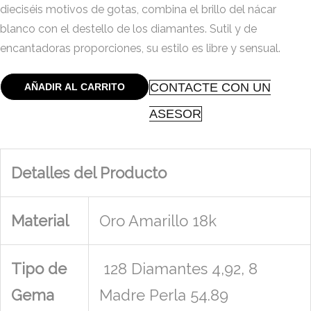
dieciséis motivos de gotas, combina el brillo del nácar
blanco con el destello de los diamantes. Sutil y de
encantadoras proporciones, su estilo es libre y sensual.
CONTACTE CON UN
AÑADIR AL CARRITO
ASESOR
Detalles del Producto
Material
Oro Amarillo 18k
Tipo de
128 Diamantes 4,92, 8
Gema
Madre Perla 54.89