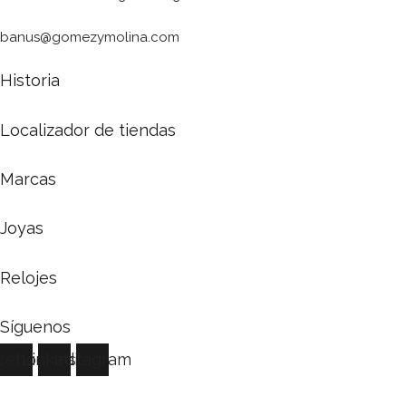
banus@gomezymolina.com
Historia
Localizador de tiendas
Marcas
Joyas
Relojes
Síguenos
cebook
Linkedin
Instagram