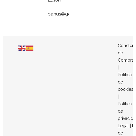
21:30h
banus@gomezymolina.com
Condicio
de
Compra
|
Política
de
cookies
|
Política
de
privacid
Legal
|
D
de