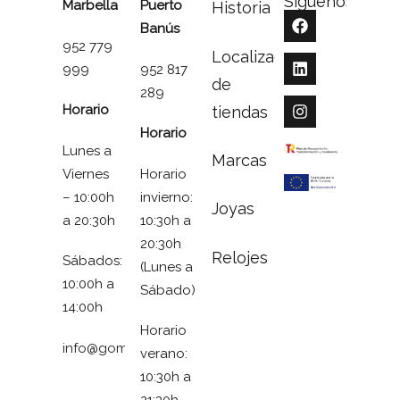
Síguenos
Marbella
Puerto
Historia
Banús
952 779
Localizador
999
952 817
de
289
Horario
tiendas
Horario
Lunes a
Marcas
Viernes
Horario
– 10:00h
invierno:
Joyas
a 20:30h
10:30h a
20:30h
Relojes
Sábados:
(Lunes a
10:00h a
Sábado)
14:00h
Horario
info@gomezymolina.com
verano:
10:30h a