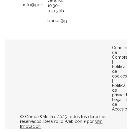
verano:
info@gomezymolina.com
10:30h
a 21:30h
banus@gomezymolina.com
Condicion
de
Compra
|
Política
de
cookies
|
Política
de
privacidad
Legal
|
Dec
de
Accesibili
© Gómez&Molina. 2025 Todos los derechos
reservados. Desarrollo Web con ♥ por
Win
Innovación
.