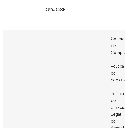
banus@gomezymolina.com
Condicio
de
Compra
|
Política
de
cookies
|
Política
de
privacid
Legal
|
D
de