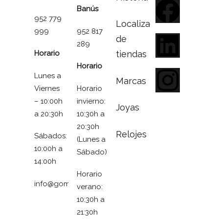
Banús
952 779
Localizador
999
952 817
de
289
Horario
tiendas
Horario
Lunes a
Marcas
Viernes
Horario
– 10:00h
invierno:
Joyas
a 20:30h
10:30h a
20:30h
Relojes
Sábados:
(Lunes a
10:00h a
Sábado)
14:00h
Horario
info@gomezymolina.com
verano:
10:30h a
21:30h